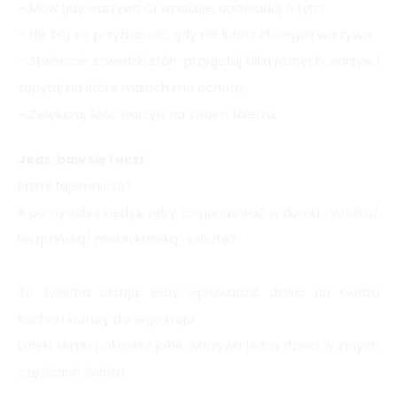
– Mów gdy warzywo Ci smakuje, opowiadaj o tym;
– Nie bój się przyznawać, gdy nie lubisz któregoś warzywa;
– Stwórzcie szwedzki stół- przygotuj kilka różnych warzyw i
zapytaj na które maluch ma ochotę;
– Zwiększaj ilość warzyw na swoim talerzu.
Jedz, baw się i ucz!
Brzmi tajemniczo?
A pomyślałeś kiedyś, żeby zorganizować w domu „ włoską/
hiszpańską/ meksykańską” sobotę?
To świetna okazja, żeby wprowadzić dzieci do świata
kuchni i kultury danego kraju.
Dzięki temu pokażesz jakie warzywa jedzą dzieci w innych
częściach świata.