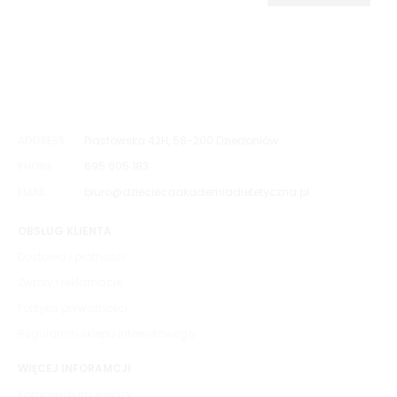
ADDRESS
Piastowska 42H, 58-200 Dzierżoniów
PHONE
695 605 183
EMAIL
biuro@dzieciecaakademiadietetyczna.pl
OBSŁUG KLIENTA
Dostawa i płatności
Zwroty i reklamacje
Polityka prywatności
Regulamin sklepu internetowego
WIĘCEJ INFORAMCJI
Kompendium wiedzy