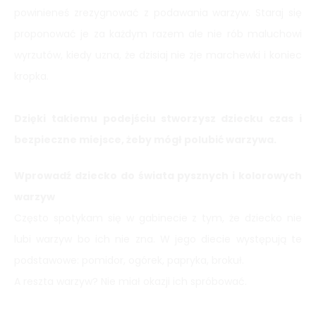
powinieneś zrezygnować z podawania warzyw. Staraj się
proponować je za każdym razem ale nie rób maluchowi
wyrzutów, kiedy uzna, że dzisiaj nie zje marchewki i koniec
kropka.
Dzięki takiemu podejściu stworzysz dziecku czas i
bezpieczne miejsce, żeby mógł polubić warzywa.
Wprowadź dziecko do świata pysznych i kolorowych
warzyw
Często spotykam się w gabinecie z tym, że dziecko nie
lubi warzyw bo ich nie zna. W jego diecie występują te
podstawowe: pomidor, ogórek, papryka, brokuł.
A reszta warzyw? Nie miał okazji ich spróbować.