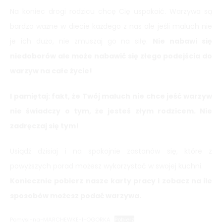
Na koniec drogi rodzicu chcę Cię uspokoić. Warzywa są
bardzo ważne w diecie każdego z nas ale jeśli maluch nie
je ich dużo, nie zmuszaj go na siłę.
Nie nabawi się
niedoborów ale może nabawić się złego podejścia do
warzyw na całe życie!
I pamiętaj: fakt, że Twój maluch nie chce jeść warzyw
nie świadczy o tym, że jesteś złym rodzicem. Nie
zadręczaj się tym!
Usiądź dzisiaj i na spokojnie zastanów się, które z
powyższych porad możesz wykorzystać w swojej kuchni.
Koniecznie pobierz nasze karty pracy i zobacz na ile
sposobów możesz podać warzywa.
Pomysl-na-MARCHEWKE-I-OGORKA
Pobierz