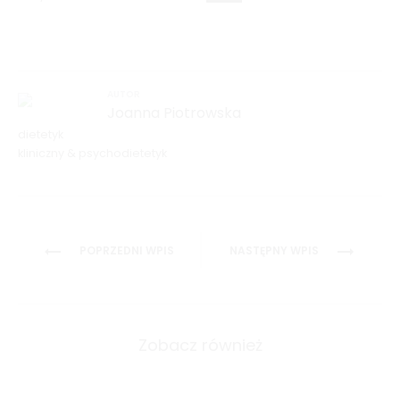
AUTOR
Joanna Piotrowska
dietetyk
kliniczny & psychodietetyk
Nawigacja
POPRZEDNI WPIS
NASTĘPNY WPIS
wpisu
Zobacz również