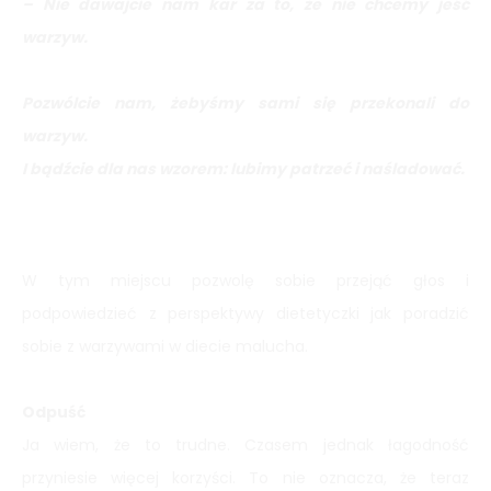
– Nie dawajcie nam kar za to, że nie chcemy jeść
warzyw.
Pozwólcie nam, żebyśmy sami się przekonali do
warzyw.
I bądźcie dla nas wzorem: lubimy patrzeć i naśladować.
W tym miejscu pozwolę sobie przejąć głos i
podpowiedzieć z perspektywy dietetyczki jak poradzić
sobie z warzywami w diecie malucha.
Odpuść
Ja wiem, że to trudne. Czasem jednak łagodność
przyniesie więcej korzyści. To nie oznacza, że teraz