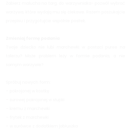
Zabierz malucha na targ, do warzywniaka- pozwól wybrać
warzywa, które wydają mu się ciekawe. Razem poszukajcie
przepisu i przygotujcie wspólnie posiłek.
Zmieniaj formę podania
Twoje dziecko nie lubi marchewki w postaci puree na
talerzu? Może problem leży w formie podania, a nie
samym warzywie?
Spróbuj nowych form:
– pokrojonej w kostkę
– surowej pokrojonej w słupki
– kremu z marchewki
– frytek z marchewki
– w surówce z dodatkiem jabłuszka