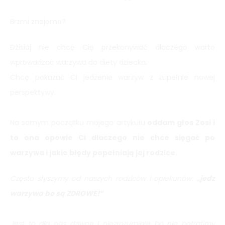
Brzmi znajomo?
Dzisiaj nie chcę Cię przekonywać dlaczego warto
wprowadzać warzywa do diety dziecka.
Chcę pokazać Ci jedzenie warzyw z zupełnie nowej
perspektywy.
Na samym początku mojego artykułu
oddam głos Zosi i
to ona opowie Ci dlaczego nie chce sięgać po
warzywa i jakie błędy popełniają jej rodzice
.
Często słyszymy od naszych rodziców i opiekunów:
„jedz
warzywa bo są ZDROWE!”
Jest to dla nas dziwne i niezrozumiałe bo nie potrafimy