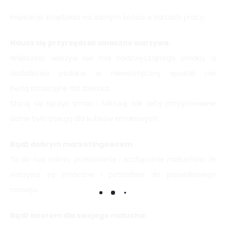
Inspiracje znajdziesz na samym końcu w kartach pracy.
Naucz się przyrządzać smaczne warzywa.
Większość warzyw nie ma nadzwyczajnego smaku, a
dodatkowo podane w nieestetyczny sposób nie
będą atrakcyjne dla dziecka.
Staraj się łączyć smaki i fakturę, tak żeby przygotowane
danie było poezją dla kubków smakowych.
Bądź dobrym marketingowcem
To do nas należy przekonanie i zachęcenie maluchów, że
warzywa są smaczne i potrzebne do prawidłowego
rozwoju.
Bądź wzorem dla swojego malucha: