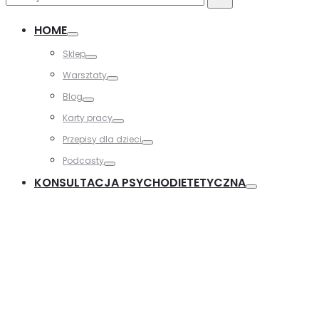
for:
HOME
Sklep
Warsztaty
Blog
Karty pracy
Przepisy dla dzieci
Podcasty
KONSULTACJA PSYCHODIETETYCZNA