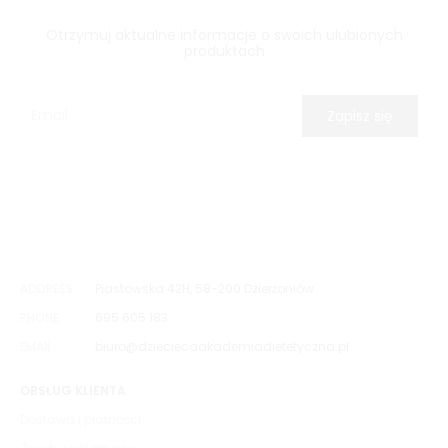
Otrzymuj aktualne informacje o swoich ulubionych
produktach
Zapisz się
ADDRESS
Piastowska 42H, 58-200 Dzierżoniów
PHONE
695 605 183
EMAIL
biuro@dzieciecaakademiadietetyczna.pl
OBSŁUG KLIENTA
Dostawa i płatności