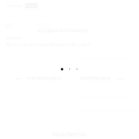
12 potraw
Pobierz
AUTOR
Jacqueline Rowiecka
Dietetyk
kliniczny, psychodietetyk dzieci i dorosłych
Nawigacja
POPRZEDNI WPIS
NASTĘPNY WPIS
wpisu
Newsletter