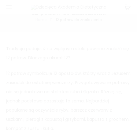
12 potraw do znalezienia
Home
12 potraw do znalezienia
Tradycja podaje, iż na wigilijnym stole powinno znaleźć się
12 potraw. Dlaczego akurat 12?
12 potraw symbolizuje 12 apostołów, którzy wraz z Jezusem
zasiadali do ostatniej wieczerzy. Przygotowywane potrawy
nie są jednakowe na stole kaszuba i ślązaka. Różnią się,
jednak podstawa pozostaje ta sama. Najbardziej
popularne są oczywiście ryby, barszcz czerwony z
uszkami, pierogi z kapustą i grzybami, kapusta z grochem,
kompot z suszu i kutia.