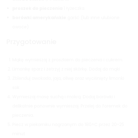
proszek do pieczenia
1 łyżeczka
borówki amerykańskie
garść (lub inne ulubione
owoce)
Przygotowanie
Mąkę wymieszaj z proszkiem do pieczenia i cukrem.
Limonkę sparz i zetrzyj z niej skórkę. Dodaj do mąki
Zblenduj awokado, jaja, oliwę oraz wyciśnięty limonki
sok
Wymieszaj masę suchą i mokrą. Dodaj borówki i
delikatnie ponownie wymieszaj. Przelej do foremek do
pieczenia.
Piecz w piekarniku nagrzanym do 180^C przez 20-25
minut