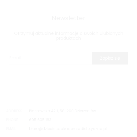
Newsletter
Otrzymuj aktualne informacje o swoich ulubionych
produktach
Zapisz się
ADDRESS
Piastowska 42H, 58-200 Dzierżoniów
PHONE
695 605 183
EMAIL
biuro@dzieciecaakademiadietetyczna.pl