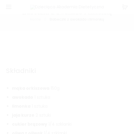
Babeczki z awokado i limonką
Home
Babeczki z awokado i limonką
Składniki
mąka orkiszowa
150g
awokado
1 sztuka
limonka
1 sztuka
jaja kurze
2 sztuki
cukier brązowy
1/4 szklanki
oliwa z oliwek
1/4 szklanki