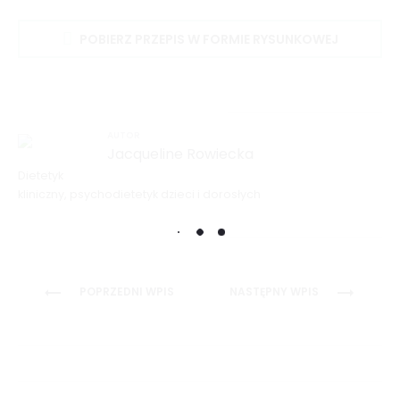
POBIERZ PRZEPIS W FORMIE RYSUNKOWEJ
AUTOR
Jacqueline Rowiecka
Dietetyk
kliniczny, psychodietetyk dzieci i dorosłych
Nawigacja
POPRZEDNI WPIS
NASTĘPNY WPIS
wpisu