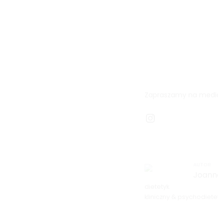
Zapraszamy na media
Instagram
AUTOR
Joann
dietetyk
kliniczny & psychodiete