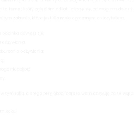
t bliski mojemu sercu. Nie tylko ze względu na pracę ale również ż
 to temat który zgłębiam od lat i cieszę się, że mogłam do dzis
ę w tym zakresie, która jest dla mnie ogromnym autorytetem.
o odcinka dowiesz się;
 odżywiania;
aburzenia odżywiania;
ną;
ogą niepokoić;
cy.
w tym roku, dlatego przy okazji bardzo wam dziękuję za te wsp
.
ym Roku!