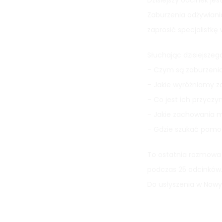
Dzisiejszy odcinek jes
Zaburzenia odżywiania
zaprosić specjalistk
Słuchając dzisiejszeg
– Czym są zaburzenia
– Jakie wyróżniamy z
– Co jest ich przyczy
– Jakie zachowania m
– Gdzie szukać pomo
To ostatnia rozmowa 
podczas 25 odcinków
Do usłyszenia w Now