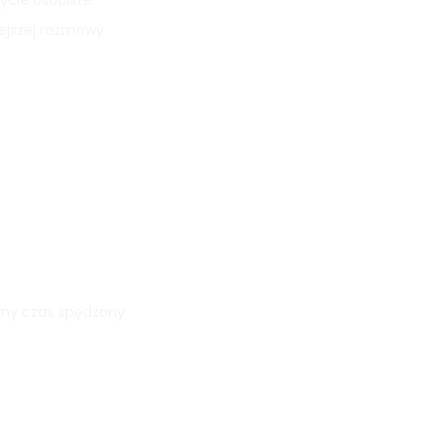
ycie osobiste.
iejszej rozmowy
ólny czas spędzony