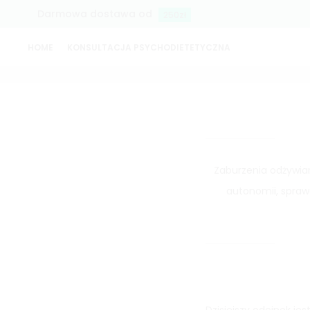
Darmowa dostawa od
250zł
HOME
KONSULTACJA PSYCHODIETETYCZNA
#25 Zaburzenia odżywiania okiem psychod
Zaburzenia odżywia
autonomii, sprawc