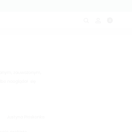
0
rzenia odżywiania okiem psychodietetyczki (Justyna Płoskonka).
nianym, zauważonym,
albo naoglądał się
Justyna Płoskonka