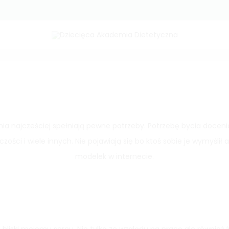
ietetyczki (Justyna Płoskonka).
Home
#25 Zabu
nia najcześciej spełniają pewne potrzeby. Potrzebę bycia doce
zości i wiele innych. Nie pojawiają się bo ktoś sobie je wymyślił 
modelek w internecie.